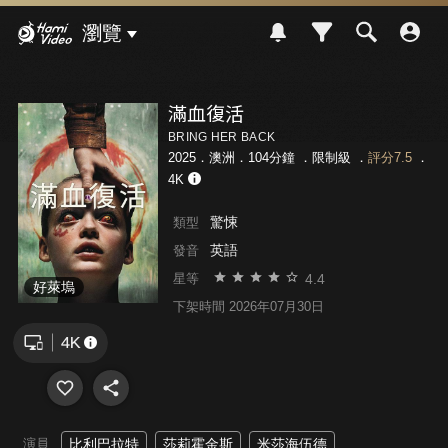
Hami Video
瀏覽
滿血復活
BRING HER BACK
2025．澳洲．104分鐘 ．
限制級
．
評分7.5
．
4K
驚悚
類型
英語
發音
4.4
星等
好萊塢
下架時間 2026年07月30日
演員
比利巴拉特
莎莉霍金斯
米莎海伍德