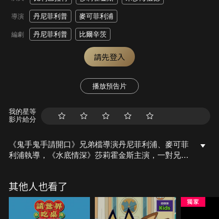
丹尼菲利普
麥可菲利浦
導演
丹尼菲利普
比爾辛茨
編劇
請先登入
播放預告片
我的星等
影片給分
《鬼手鬼手請開口》兄弟檔導演丹尼菲利浦、麥可菲
利浦執導，《水底情深》莎莉霍金斯主演，一對兄妹
搬到新的寄宿家庭，卻發現令人毛骨悚然的邪惡儀
式。
其他人也看了