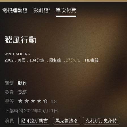
電視運動館
影劇館⁺
單次付費
獵風行動
WINDTALKERS
2002．美國．134分鐘 ．
限制級
．
評分6.1
．HD畫質
類型
動作
發音
英語
星等
4.8
下架時間 2027年05月11日
演員
尼可拉斯凱吉
馬克魯法洛
克利斯汀史萊特