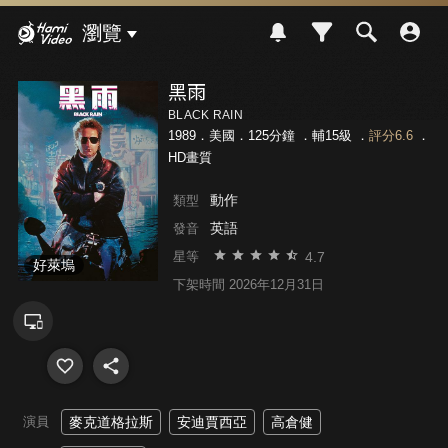
Hami Video
瀏覽
黑雨
BLACK RAIN
1989．美國．125分鐘 ．
輔15級
．
評分6.6
．
HD畫質
動作
類型
英語
發音
4.7
星等
好萊塢
下架時間 2026年12月31日
演員
麥克道格拉斯
安迪賈西亞
高倉健