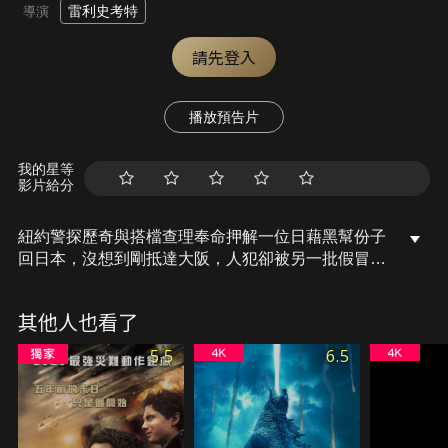
雷利史考特
導演
請先登入
播放預告片
我的星等
影片給分
紐約警探歷奇與搭檔查理奉命押解一位日藉黑幫份子
回日本，沒想到剛抵達大阪，人犯卻被另一批假冒警
察帶走。為了彌補失誤，兩人決定繼續留在日本，與
刑警松本正博一同追查到底。身處陌生國度的歷奇與
其他人也看了
查理，面對伺機伏擊的黑道勢力該如何全身而退？
5.5
6.5