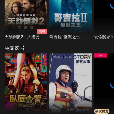
天劫倒數2：大遷徙
哥吉拉II怪獸之王
玩命關頭9
相關影片
6.3
7.5