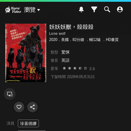
Hami Video
瀏覽
妖妖妖獸，殺殺殺
Lone wolf
2020．美國．82分鐘 ．
輔12級
．HD畫質
驚悚
類型
英語
發音
3.6
星等
下架時間 2028年05月31日
演員
珍嘉德娜