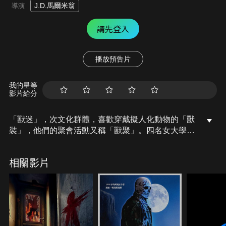
J.D.馬爾米翁
導演
請先登入
播放預告片
我的星等
影片給分
「獸迷」，次文化群體，喜歡穿戴擬人化動物的「獸
裝」，他們的聚會活動又稱「獸聚」。四名女大學生
同為獸迷而成為閨密，她們將前往一年一度的獸聚盛
事，嘉碧尤其迷戀擁有廣大粉絲的虎哥泰倫，沒想到
相關影片
酒醉的漢娜不小心嘔吐在虎哥身上，她們因此被趕出
獸聚，當她們決定來到瓦倫蒂娜的別墅續攤開趴，沒
想到眾多獸迷之間，竟有一名真正的獸人，他是號稱
「孤狼」的連環殺手，他狩獵、他狼嚎、他生吞動物
的肉，甚至將獸皮縫在活生生的人質身上，他將大開
殺戒，血洗獸聚派對。