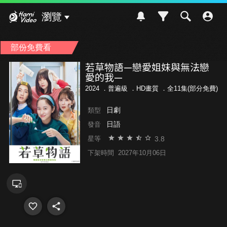
Hami Video
瀏覽
部份免費看
若草物語—戀愛姐妹與無法戀
愛的我—
2024 ．
普遍級
．HD畫質 ．全11集(部分免費)
日劇
類型
日語
發音
3.8
星等
下架時間
2027年10月06日