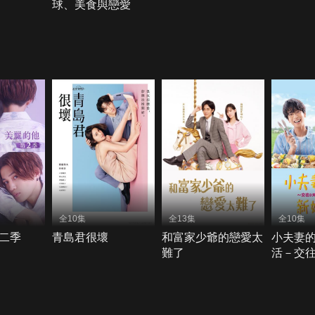
球、美食與戀愛
全10集
全13集
全10集
二季
青島君很壞
和富家少爺的戀愛太
小夫妻
難了
活－交往
再談戀