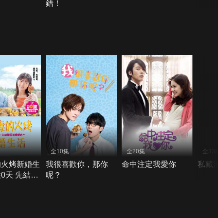
錯！
全10集
全20集
全33
的火烤新婚生
我很喜歡你，那你
命中注定我愛你
私藏
0天 先結婚
呢？
愛吧－