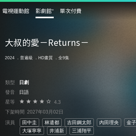
電視運動館
影劇館⁺
單次付費
大叔的愛－Returns－
2024 ．
普遍級
．HD畫質 ．全9集
類型
日劇
發音
日語
星等
4.3
下架時間
2027年03月02日
演員
田中圭
林遣都
吉田鋼太郎
內田理央
金
大塚寧寧
井浦新
三浦翔平