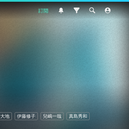
訂閱
子大地
伊藤修子
兒嶋一哉
真島秀和