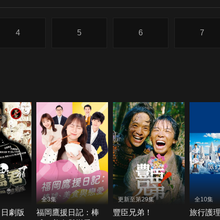
4
5
6
7
全3集
更新至第29集
全10集
 日劇版
福岡鷹援日記：棒
豐臣兄弟！
旅行護理