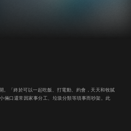
開。「終於可以一起吃飯、打電動、約會，天天和牧膩
滅，小倆口還常因家事分工、垃圾分類等瑣事而吵架。此