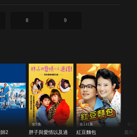
8
9
全8集
全131集
全13
師2
胖子與愛情以及過
紅豆麵包
孤獨