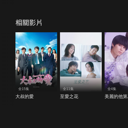
相關影片
全15集
全11集
全4集
大叔的愛
至愛之花
美麗的他第
{{notifyMsg}}