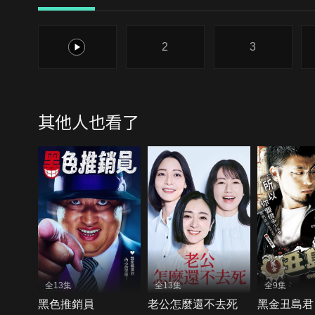
1
2
3
其他人也看了
全13集
全13集
全9集
黑色推銷員
老公怎麼還不去死
黑金丑島君