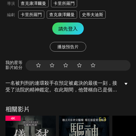
查克康澤爾曼
卡里所羅門
導演
卡里所羅門
查克康澤爾曼
史蒂夫迪斯
編劇
請先登入
播放預告片
我的星等
影片給分
一名被判刑的連環殺手在預定被處決的最後一刻，接
受了法院的精神鑑定。在此期間，他聲稱自己是個惡
魔，而且還是個不想逃避命運、逃避處決的惡魔…
相關影片
5.3