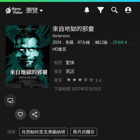
Hami Video
瀏覽
來自地獄的邪靈
Nefarious
2024．美國．97分鐘 ．
輔12級
．
評分6.4
．
HD畫質
驚悚
類型
英語
發音
3.4
星等
下架時間 2027年07月31日
演員
肖恩帕特里克弗蘭納裡
喬丹貝爾菲