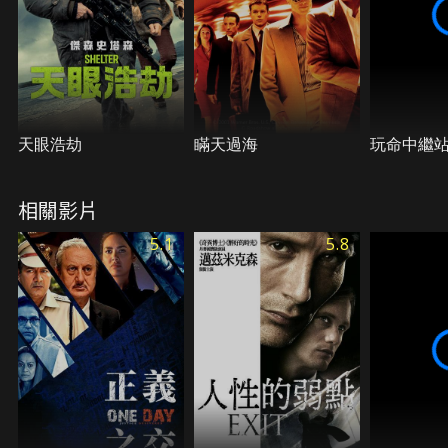
天眼浩劫
瞞天過海
玩命中繼
相關影片
5.1
5.8