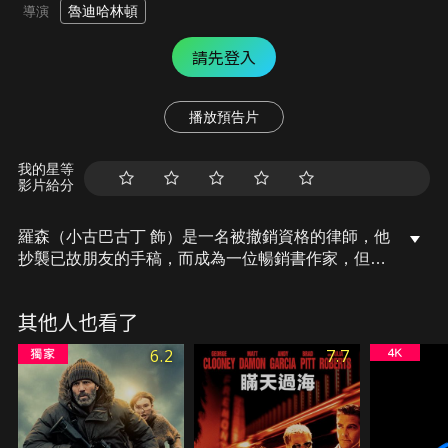
魯迪哈林頓
導演
請先登入
播放預告片
我的星等
影片給分
羅森（小古巴古丁 飾）是一名被撤銷資格的律師，他
抄襲已故朋友的手稿，而成為一位暢銷書作家，但當
這本書被發現是一系列謀殺案的真實描述時，他成為
了聯邦調查局的頭號嫌犯。
其他人也看了
6.2
7.7