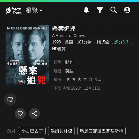
Hami Video
瀏覽
懸案追兇
A Murder of Crows
1998．美國．101分鐘 ．
輔15級
．
評分6.3
．
HD畫質
動作
類型
英語
發音
3.4
星等
下架時間 2028年12月31日
演員
小古巴古丁
湯姆貝林傑
瑪麗安娜瓊巴普蒂斯特