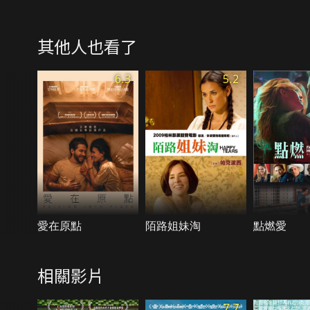
其他人也看了
6.3
5.2
愛在原點
陌路姐妹淘
點燃愛
相關影片
7.7