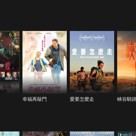
6.4
7.0
幸福再敲門
愛要怎麼走
峽谷騎
6.5