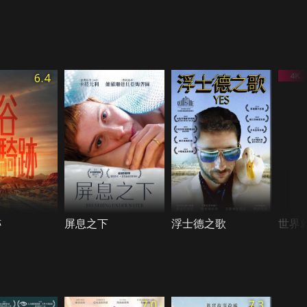
6.4
跡
屏息之下
浮士德之歌
世界
7.0
7.3