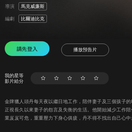
導演
馬克威廉斯
編劇
比爾迪比克
請先登入
播放預告片
我的星等
影片給分
金牌獵人頭丹每天夜以繼日地工作，陪伴妻子及三個孩子的
正視長久以來妻子的怨言及失衡的生活。他開始減少工作陪
業岌岌可危，重重壓力下身心俱疲，丹不得不找出自己心中