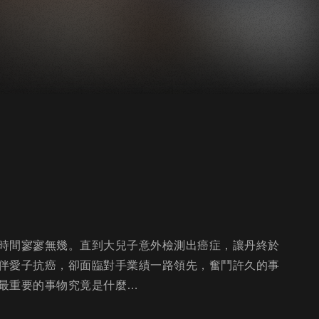
時間寥寥無幾。直到大兒子意外檢測出癌症，讓丹終於
伴愛子抗癌，卻面臨對手業績一路領先，奮鬥許久的事
最重要的事物究竟是什麼…