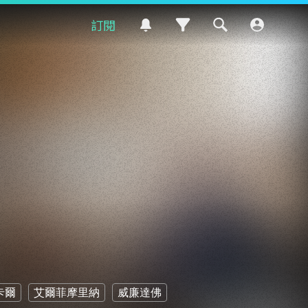
訂閱
卡爾
艾爾菲摩里納
威廉達佛