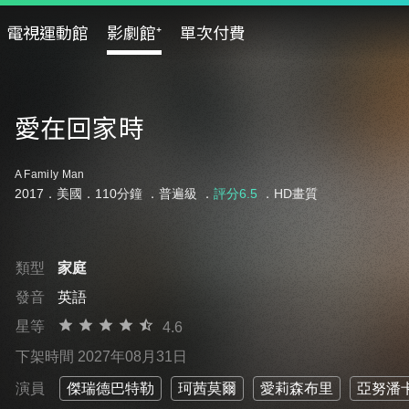
電視運動館
影劇館⁺
單次付費
愛在回家時
A Family Man
2017．美國．110分鐘 ．
普遍級
．
評分6.5
．HD畫質
類型
家庭
發音
英語
星等
4.6
下架時間 2027年08月31日
演員
傑瑞德巴特勒
珂茜莫爾
愛莉森布里
亞努潘