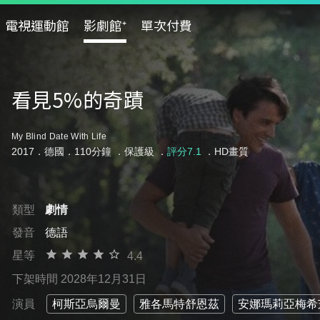
電視運動館
影劇館⁺
單次付費
看見5%的奇蹟
My Blind Date With Life
2017．德國．110分鐘 ．
保護級
．
評分7.1
．HD畫質
類型
劇情
發音
德語
星等
4.4
下架時間 2028年12月31日
演員
柯斯亞烏爾曼
雅各馬特舒恩茲
安娜瑪莉亞梅希