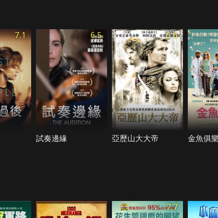
7.1
6.5
5.6
試奏邊緣
亞歷山大大帝
金魚俱
7.7