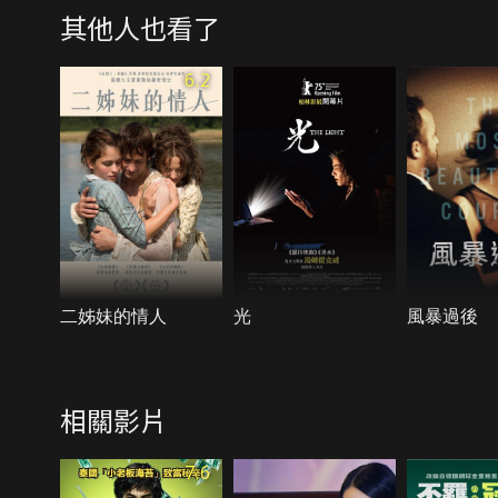
其他人也看了
6.2
二姊妹的情人
光
風暴過後
相關影片
7.6