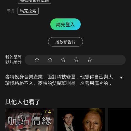
布魯斯格林伍德
馬克拉索
導演
請先登入
播放預告片
我的星等
影片給分
麥特投身音樂產業，面對科技變遷，他覺得自己與大
環境格格不入。麥特的父親班則是一名善用底片的知
名攝影師，也感受到數位革新。在班確診罹患重病之
後，這對長年不合的父子再度聚首，和父親的助理柔
其他人也看了
伊一同前往堪薩斯朝聖達成班最後的心願，趕在世上
僅存的柯達沖印坊熄燈之前，沖印出自己手上的幾卷
7.4
剩餘底片。