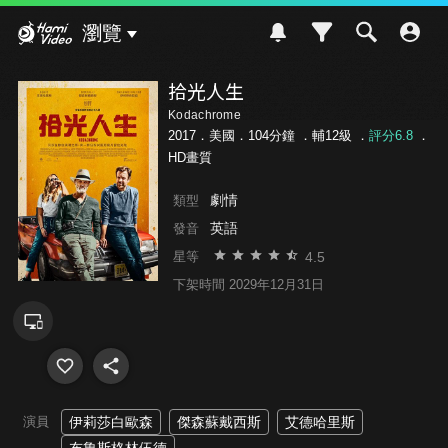
Hami Video
瀏覽
拾光人生
Kodachrome
2017．美國．104分鐘 ．
輔12級
．
評分6.8
．
HD畫質
劇情
類型
英語
發音
4.5
星等
下架時間 2029年12月31日
演員
伊莉莎白歐森
傑森蘇戴西斯
艾德哈里斯