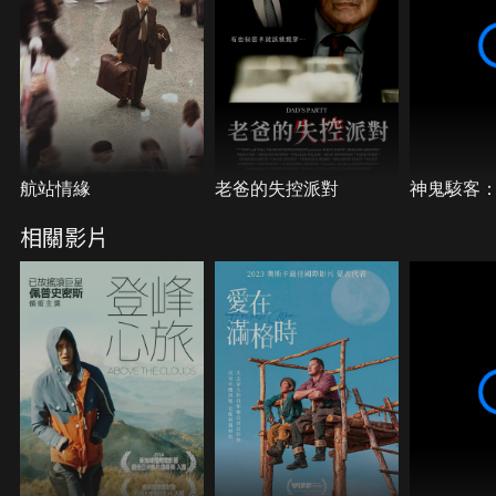
航站情緣
老爸的失控派對
神鬼駭客
相關影片