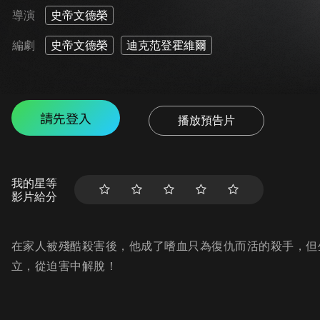
導演
史帝文德榮
編劇
史帝文德榮
迪克范登霍維爾
請先登入
播放預告片
我的星等
影片給分
在家人被殘酷殺害後，他成了嗜血只為復仇而活的殺手，但
立，從迫害中解脫！