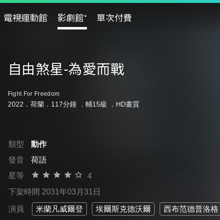
電視運動館
影劇館⁺
單次付費
自由煞星-為愛而戰
Fight For Freedom
2022．荷蘭．117分鐘 ．
輔15級
．HD畫質
類型
動作
發音
荷語
星等
4
下架時間 2031年03月31日
演員
米蘭凡威爾登
埃爾斯克德沃爾
西布范德普洛格