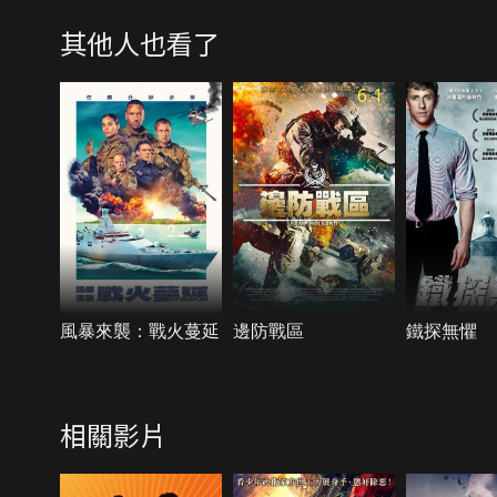
其他人也看了
6.1
風暴來襲：戰火蔓延
邊防戰區
鐵探無懼
相關影片