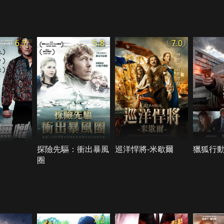
6.7
5.8
7.0
探險先驅：衝出暴風
巡洋悍將-米歇爾
獵狐行動
圈
7.2