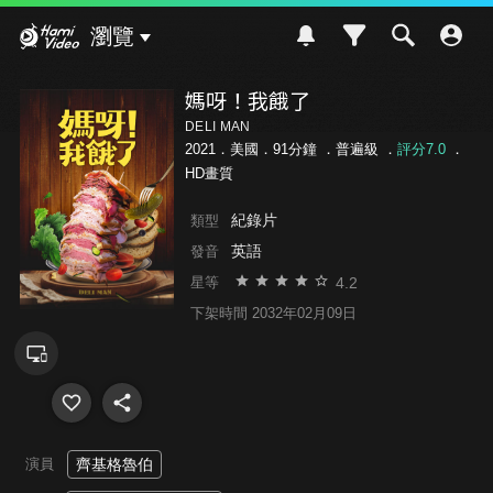
Hami Video
瀏覽
媽呀！我餓了
DELI MAN
2021．美國．91分鐘 ．
普遍級
．
評分7.0
．
HD畫質
紀錄片
類型
英語
發音
4.2
星等
下架時間 2032年02月09日
演員
齊基格魯伯