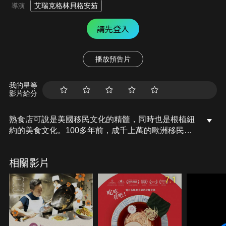
艾瑞克格林貝格安茹
導演
請先登入
播放預告片
我的星等
影片給分
熟食店可說是美國移民文化的精髓，同時也是根植紐
約的美食文化。100多年前，成千上萬的歐洲移民來
到紐約市，在喧鬧的紐約下東區落地生根，也因此建
立起這個美國猶太移民的飲食文化，齊格家族祖傳多
相關影片
帶鼎富盛名的熟食事業也在此展開。
7.1