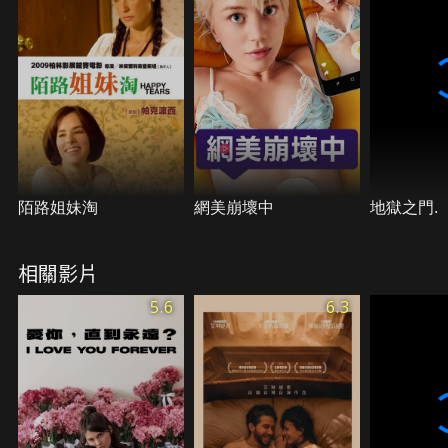
陌路姐妹淘
網美崩壞中
地獄之門.
相關影片
5.6
6.3