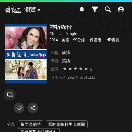
Hami Video
瀏覽
神祈緣份
Christian Mingle
2014．美國．99分鐘 ．
保護級
．HD畫質
愛情
類型
英語
發音
5
星等
下架時間 2027年07月31日
演員
萊西沙伯特
喬納森帕特里克摩爾