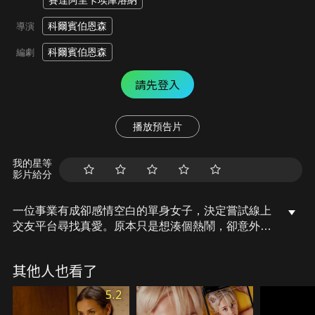
賽達阿里卡埃庫洛納
科爾賓伯恩森
導演
科爾賓伯恩森
編劇
請先登入
播放預告片
我的星等
影片給分
一位事業有成卻感情空白的單身女子，決定嘗試線上
交友平台尋找真愛。原本只是想湊個熱鬧，卻意外展
開了一段改變她人生觀的戀情，也讓她重新認識自
己，踏上屬於自己的愛情旅程。
其他人也看了
5.2