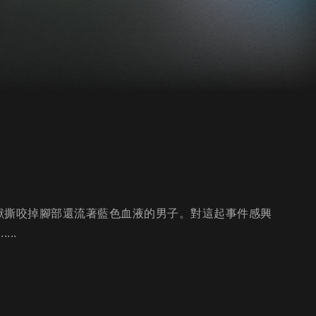
獸撕咬掉腳部還流著藍色血液的男子。對這起事件感興
..