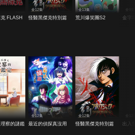
全12集
全13集
全9集
克 FLASH
怪醫黑傑克特別篇
荒川爆笑團S2
金字
全12集
全12集
全12
人理察的謎鑑
最近的偵探真沒用
怪醫黑傑克特別篇
出入