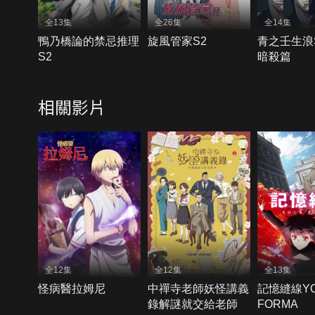
全13集
全26集
全14集
鴨乃橋論的禁忌推理
旋風管家S2
青之壬生浪S
S2
暗殺篇
相關影片
全12集
全12集
全13集
怪病醫拉姆尼
中禪寺老師妖怪講義
記憶縫線Y
錄解謎就交給老師
FORMA