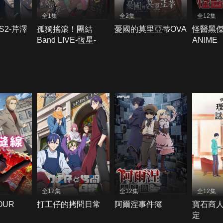
全1集
全2集
全12集
2-芹澤
孤獨搖滾！團結
憂國的莫里亞蒂OVA
怪醫黑傑
Band LIVE-恆星-
ANIME
全12集
全12集
全12集
OUR
打工仔的拷問日常
阿爾涅事件簿
寶石商
定