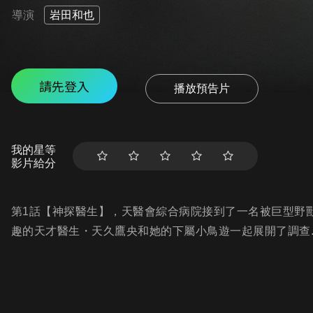
導演
岩田和也
請先登入
播放預告片
我的星等
影片給分
第1話【神探醫生】，天醫會綜合病院接到了一名被巨型野
趣的天才醫生・天久鷹央和她的下屬小鳥遊一起展開了調查....