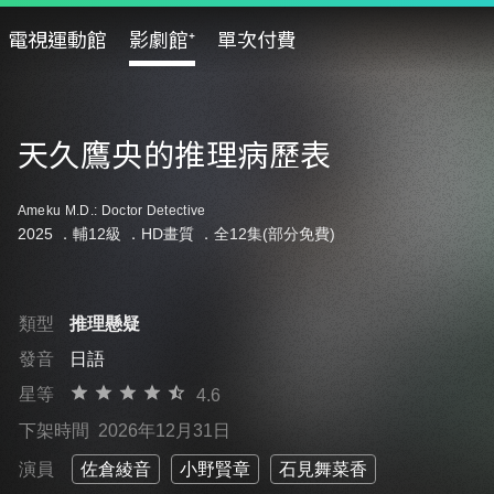
電視運動館
影劇館⁺
單次付費
天久鷹央的推理病歷表
Ameku M.D.: Doctor Detective
2025 ．
輔12級
．HD畫質 ．全12集(部分免費)
類型
推理懸疑
發音
日語
星等
4.6
下架時間
2026年12月31日
演員
佐倉綾音
小野賢章
石見舞菜香