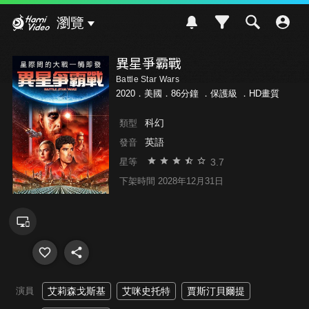
Hami Video
瀏覽
異星爭霸戰
Battle Star Wars
2020．美國．86分鐘 ．
保護級
．HD畫質
科幻
類型
英語
發音
3.7
星等
下架時間 2028年12月31日
演員
艾莉森戈斯基
艾咪史托特
賈斯汀貝爾提