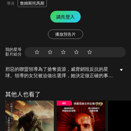
詹姆斯托馬斯
導演
請先登入
播放預告片
我的星等
影片給分
邪惡的聯盟領導為了搶奪資源，威脅銷毀反抗的星
球。領導的女兒被迫做出選擇，她決定做正確的事
情，站在反抗軍的一方。
其他人也看了
7.5