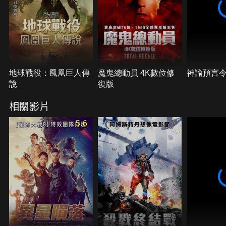
地球戰役：鳳凰巨人傳
魔鬼總動員 4K數位修
神諭預言
說
復版
相關影片
5.6