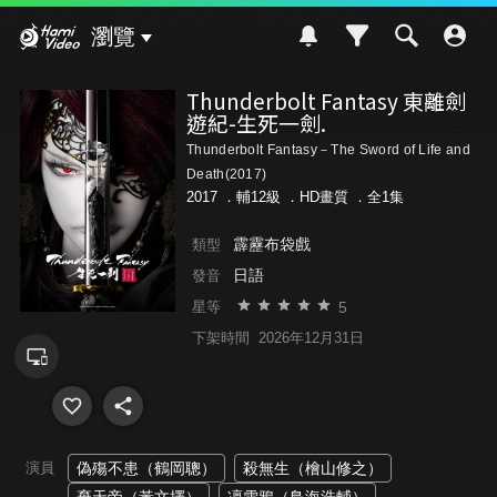
Hami Video
瀏覽
Thunderbolt Fantasy 東離劍
遊紀-生死一劍.
Thunderbolt Fantasy－The Sword of Life and
Death(2017)
2017 ．
輔12級
．HD畫質 ．全1集
霹靂布袋戲
類型
日語
發音
5
星等
下架時間
2026年12月31日
演員
偽殤不患（鶴岡聰）
殺無生（檜山修之）