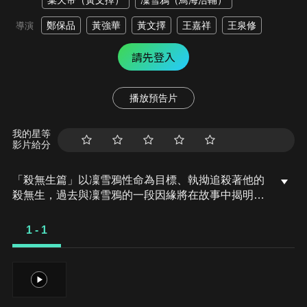
棄天帝（黃文擇）
凜雪鴉（鳥海浩輔）
鄭保品
黃強華
黃文擇
王嘉祥
王泉修
導演
請先登入
播放預告片
我的星等
影片給分
「殺無生篇」以凜雪鴉性命為目標、執拗追殺著他的
殺無生，過去與凜雪鴉的一段因緣將在故事中揭明。
擔任凜雪鴉保鑣的殺無生，為了與自己的過去訣別，
在凜雪鴉的勸進下參加了較量劍技的「劍聖會」。
1 - 1
「殤不患篇」在與蔑天骸、玄鬼宗、魔神等一戰過
後，東離再度恢復和平。與丹翡、捲殘雲他們告別，
繼續著旅程的殤不患，來到了一家冷清的客棧酒館。
1