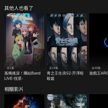
其他人也看了
全1集
全14集
全49集
孤獨搖滾！團結Band
青之壬生浪S2-芹澤暗
遊戲王ARC
LIVE-恆星-
殺篇
相關影片