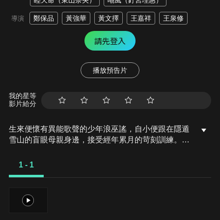
睦天命（東山奈央）
嘲風（釘宮理惠）
鄭保品
黃強華
黃文擇
王嘉祥
王泉修
導演
請先登入
播放預告片
我的星等
影片給分
生來便懷有異能歌聲的少年浪巫謠，自小便跟在隱遁
雪山的盲眼母親身邊，接受經年累月的苛刻訓練。然
而過於苛刻的訓練卻招致了不幸的事故，母親在浪巫
謠眼前斷送了性命。儘管如此，浪巫謠罕見的歌聲終
1 - 1
於吸引到了西幽皇女，但是等待著他的，卻是成為執
政者玩物、賭上性命與其他樂師進行演奏競賽的殘忍
遊戲。浪巫謠聽聞有一名在西幽各地奪取魔劍、占為
1
己有的大罪人「啖劍太歲」。而啖劍太歲的下一個目
標，正是皇帝藏在宮中的聖劍。