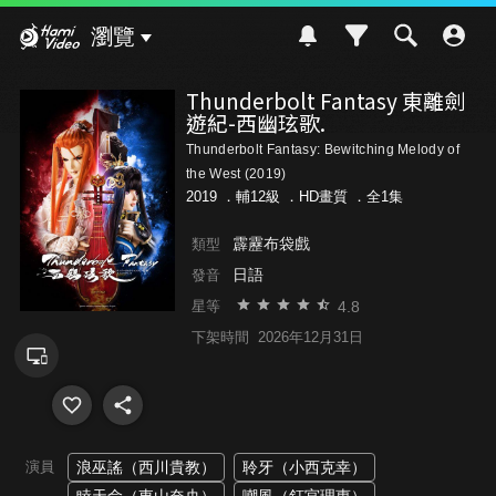
Hami Video
瀏覽
Thunderbolt Fantasy 東離劍
遊紀-西幽玹歌.
Thunderbolt Fantasy: Bewitching Melody of
the West (2019)
2019 ．
輔12級
．HD畫質 ．全1集
霹靂布袋戲
類型
日語
發音
4.8
星等
下架時間
2026年12月31日
演員
浪巫謠（西川貴教）
聆牙（小西克幸）