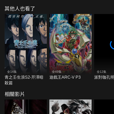
其他人也看了
全14集
全49集
全12集
青之壬生浪S2-芹澤暗
遊戲王ARC-V P3
派對咖孔
殺篇
相關影片