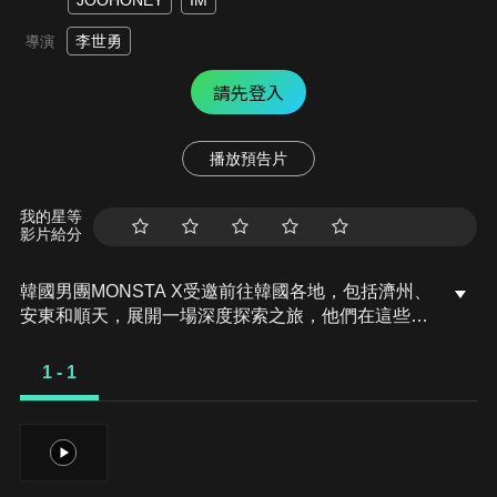
JOOHONEY
IM
李世勇
導演
請先登入
播放預告片
我的星等
影片給分
韓國男團MONSTA X受邀前往韓國各地，包括濟州、
安東和順天，展開一場深度探索之旅，他們在這些風
景如畫的地區探訪了傳承千年的歷史遺產，親身體驗
韓國豐富的傳統文化，在這趟旅程中，不僅讓他們更
1 - 1
深入地了解韓國的歷史和文化，也促使他們踏上了一
段尋找內心自我的心靈之旅。
1