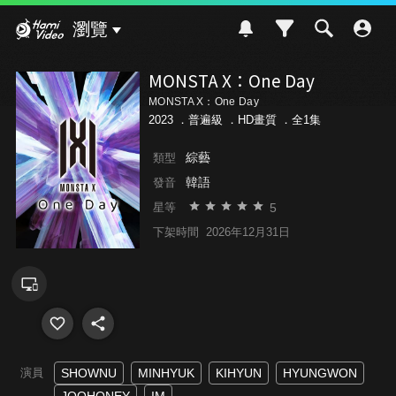
Hami Video
瀏覽
MONSTA X：One Day
MONSTA X：One Day
2023 ．
普遍級
．HD畫質 ．全1集
綜藝
類型
韓語
發音
5
星等
下架時間
2026年12月31日
演員
SHOWNU
MINHYUK
KIHYUN
HYUNGWON