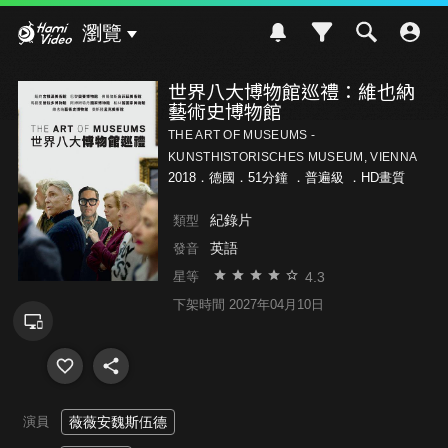
Hami Video
瀏覽
世界八大博物館巡禮：維也納
藝術史博物館
THE ART OF MUSEUMS -
KUNSTHISTORISCHES MUSEUM, VIENNA
2018．德國．51分鐘 ．
普遍級
．HD畫質
紀錄片
類型
英語
發音
4.3
星等
下架時間 2027年04月10日
演員
薇薇安魏斯伍德