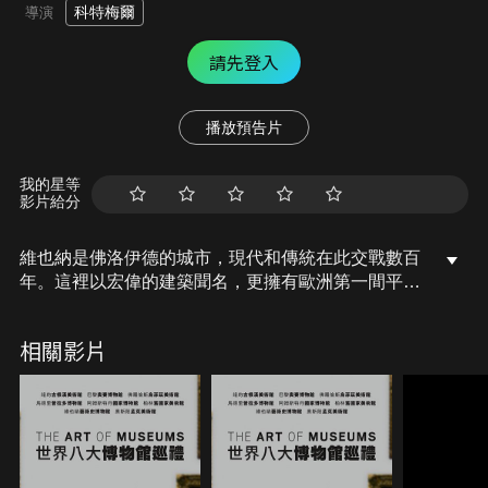
科特梅爾
導演
請先登入
播放預告片
我的星等
影片給分
維也納是佛洛伊德的城市，現代和傳統在此交戰數百
年。這裡以宏偉的建築聞名，更擁有歐洲第一間平民
博物館—維也納藝術史博物館。於1891年正式開幕的
藝術史博物館，哈布斯堡王朝從不專屬某一國，而是
相關影片
一個橫跨歐洲的家族；藝術史博物館不是一般的國家
博物館，而是一間超國家博物館，反映了哈布斯堡家
族在歐洲長達數百年的超國家地位。本集由龐克時尚
教母薇薇安魏斯伍德進行導覽，帶領觀眾品味維拉斯
奎茲《瑪格麗特公主》宮廷系列繪作，縷析老布勒哲
爾觀察市井百態繪成的《兒童遊戲》、寓意深遠的