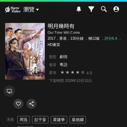
Hami Video
瀏覽
明月幾時有
Our Time Will Come
2017．香港．130分鐘 ．
輔12級
．
評分6.4
．
HD畫質
劇情
類型
粵語
發音
4.0
星等
下架時間 2029年10月31日
演員
周迅
彭于晏
霍建華
葉德嫻