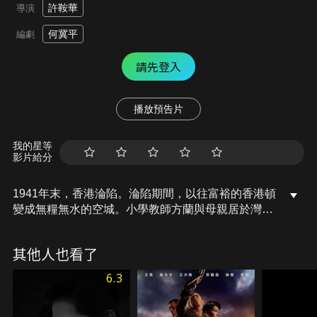
許鞍華
導演
何冀平
編劇
請先登入
播放預告片
我的星等
影片給分
1941年末，香港淪陷。淪陷期間，以往富裕的香港頓
變成無糧無水的空城。小學教師方蘭與母親居於灣仔
一棟小樓艱難度日。學校停課，剛與戀人李錦榮分手
的方蘭意外捲入營救作家茅盾的行動，並認識了大膽
其他人也看了
多計，槍法如神的遊擊隊短槍隊隊長劉黑仔。劉黑仔
賞識她沉著機敏，決意招攬她加入遊擊隊。
6.3