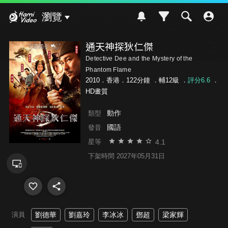
Hami Video
瀏覽
通天神探狄仁傑
Detective Dee and the Mystery of the
Phantom Flame
2010．香港．122分鐘 ．
輔12級
．
評分6.6
．
HD畫質
動作
類型
國語
發音
4.1
星等
下架時間 2027年05月31日
演員
劉德華
劉嘉玲
李冰冰
鄧超
梁家輝