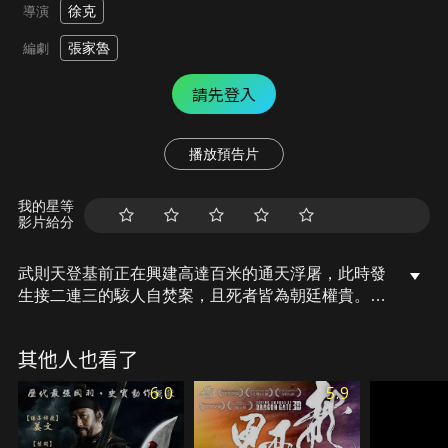
徐克
導演
張家魯
編劇
請先登入
播放預告片
我的星等
影片給分
武則天登基前正在興建高達百米的通天浮屠，此時發
生接二連三的駭人自焚案，且死者皆為朝廷權貴。武
后聽從「國師」指示，召回神探狄仁傑查案，命為欽
差，並派上官靜兒、裴東協助並監視狄仁傑，狄仁傑
其他人也看了
聽從舊日同僚沙陀建議，深入鬼市探查線索卻反遭追
殺，隨著案情逐漸明朗，所有證據竟都直指武后本
6.0
5.9
人……