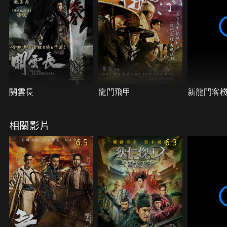
關雲長
龍門飛甲
新龍門客
相關影片
6.5
6.3