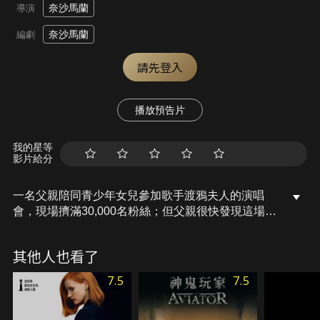
奈沙馬蘭
導演
奈沙馬蘭
編劇
請先登入
播放預告片
我的星等
影片給分
一名父親陪同青少年女兒參加歌手渡鴉夫人的演唱
會，現場擠滿30,000名粉絲；但父親很快發現這場演
唱會是FBI為了抓一個連環殺手「屠夫」而設下的天
羅地網，並調派300個荷槍實彈的警察包圍著演唱
其他人也看了
會，他於是展開鬥智鬥力的逃脫計畫。
7.5
7.5