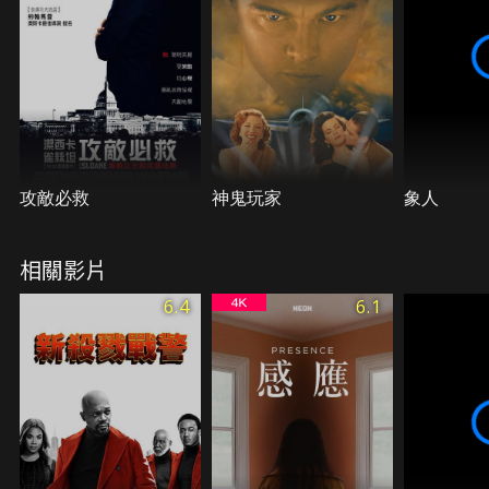
攻敵必救
神鬼玩家
象人
相關影片
6.4
6.1