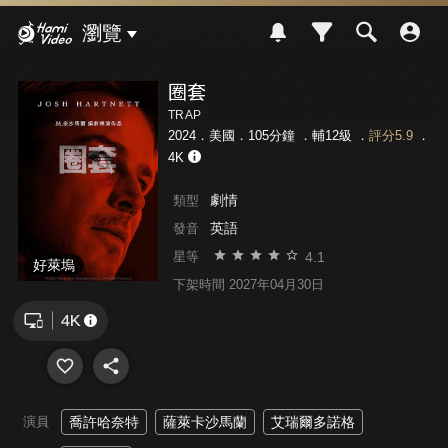
Hami Video
瀏覽
圈套
TRAP
2024．美國．105分鐘 ．
輔12級
．
評分5.9
．
4K
劇情
類型
英語
發音
4.1
星等
好萊塢
下架時間 2027年04月30日
演員
喬許哈奈特
薩萊卡沙馬蘭
艾瑞爾多諾格