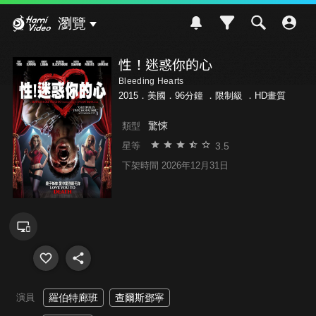
Hami Video
瀏覽
性！迷惑你的心
Bleeding Hearts
2015．美國．96分鐘 ．
限制級
．HD畫質
驚悚
類型
3.5
星等
下架時間 2026年12月31日
演員
羅伯特廊班
查爾斯鄧寧