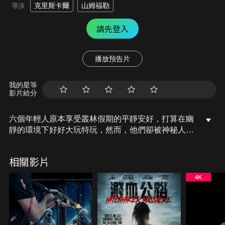
克里斯卡爾
山姆福勒
導演
請先登入
播放預告片
我的星等
影片給分
六個年輕人原本享受叢林假期的平靜安好，打算在幽
靜的環境下好好大玩特玩，然而，他們卻被神秘人誘
騙吃下「人肉漢堡」，成為了惡魔的奴隸，並引來森
林中噬血駭人的怪物瘋狂追殺，他們得竭力生存，保
相關影片
住小命！