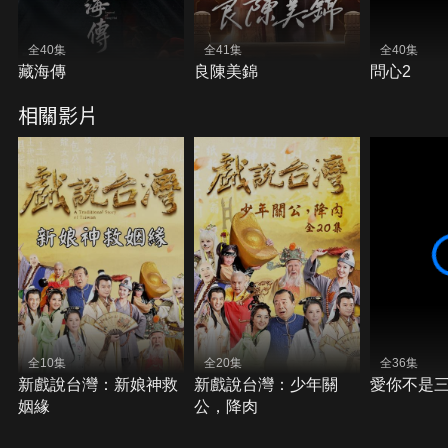
全40集
全41集
全40集
藏海傳
良陳美錦
問心2
相關影片
全10集
全20集
全36集
新戲說台灣：新娘神救
新戲說台灣：少年關
愛你不是
姻緣
公，降肉