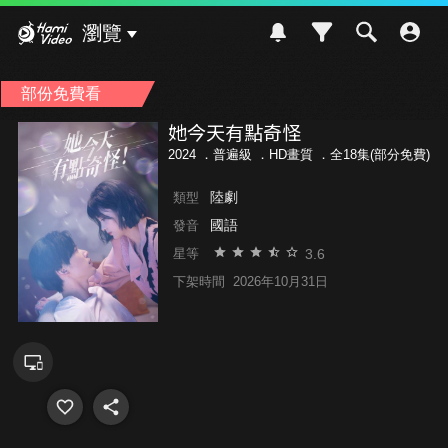
Hami Video
瀏覽
部份免費看
她今天有點奇怪
2024 ．
普遍級
．HD畫質 ．全18集(部分免費)
陸劇
類型
國語
發音
3.6
星等
下架時間
2026年10月31日