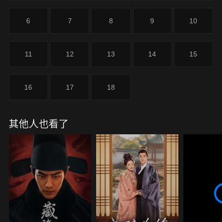
正是她和「未婚夫」韓子昂。而在柳千世界的大數據
演算法中，錯誤的情感關係都不得善終。而且，柳千
6
7
8
9
10
很可能因為這個錯誤而失去工作。陳初韻油鹽不進，
因為她本人覺得這場所謂的訂婚只是兩位媽媽一時頭
腦發熱，並不能當真。無奈之下，柳千只得使出渾身
11
12
13
14
15
解數，利用科技手段控制陳初韻的身體，讓陳初韻
「本人」去「主動」解除婚約。
16
17
18
其他人也看了