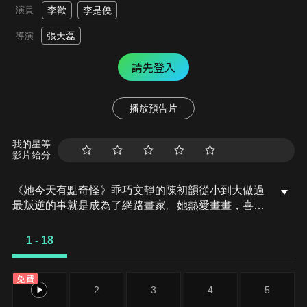
演員
李歡
李是僥
張天磊
導演
請先登入
播放預告片
我的星等
影片給分
《她今天有點奇怪》乖巧文靜的陳初韻從小到大做過
最叛逆的事就是成為了網路畫家。她熱愛畫畫，喜歡
沉浸在色彩和圖案之中。但出自她手的漫畫《她今天
很奇怪》並不被主編認可，雖然事業沒什麼成就，但
1 - 18
生活也不會有波瀾。直到一天晚上，一個自稱來自
A0295星人類親密關係與情感安全協會職員——柳
免費
千，突然闖出來，告訴陳初韻，因為能量場的波動，
1
2
3
4
5
導致柳千的「情感匹配工作」出現紕漏，而受害對象