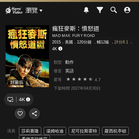
Hami Video
瀏覽
瘋狂麥斯：憤怒道
MAD MAX: FURY ROAD
2015．美國．120分鐘 ．
輔12級
．
評分8.1
．
4K
動作
類型
英語
發音
4.7
星等
好萊塢
下架時間 2027年04月30日
演員
莎莉賽隆
湯姆哈迪
尼可拉斯霍特
蘿西杭亭頓