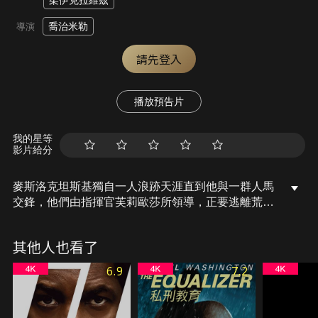
柔伊克拉維茲
喬治米勒
導演
請先登入
播放預告片
我的星等
影片給分
麥斯洛克坦斯基獨自一人浪跡天涯直到他與一群人馬
交鋒，他們由指揮官芙莉歐莎所領導，正要逃離荒
地，一個軍閥緊追不捨，他集結人馬無情地追捕反叛
者，導致一場高辛烷值的公路大戰。
其他人也看了
6.9
7.2