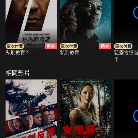
私刑教育2
私刑教育
惡靈古堡
市
相關影片
5.8