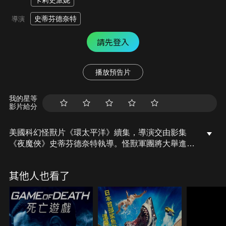
卡莉史派妮
史蒂芬德奈特
導演
請先登入
播放預告片
我的星等
影片給分
美國科幻怪獸片《環太平洋》續集，導演交由影集
《夜魔俠》史蒂芬德奈特執導。怪獸軍團將大舉進
攻，向全人類展開一場全面性的終極大戰。英勇的戰
士想要為壯烈犧牲的上一代機甲獵人駕駛員報仇雪
其他人也看了
恨。