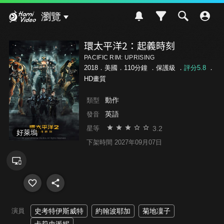
Hami Video
瀏覽
環太平洋2：起義時刻
PACIFIC RIM: UPRISING
2018．美國．110分鐘 ．
保護級
．
評分5.8
．
HD畫質
動作
類型
英語
發音
3.2
星等
好萊塢
下架時間 2027年09月07日
演員
史考特伊斯威特
約翰波耶加
菊地凜子