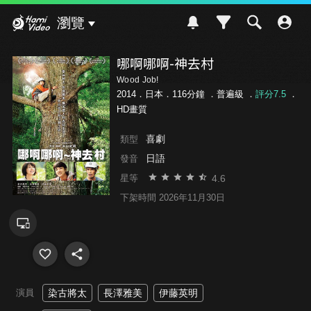
Hami Video
瀏覽
哪啊哪啊-神去村
Wood Job!
2014．日本．116分鐘 ．
普遍級
．
評分7.5
．
HD畫質
喜劇
類型
日語
發音
4.6
星等
下架時間 2026年11月30日
演員
染古將太
長澤雅美
伊藤英明