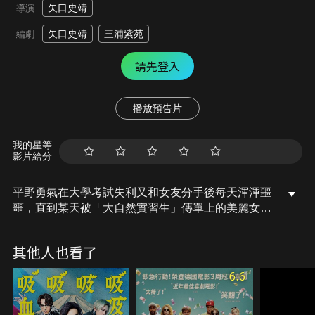
矢口史靖
導演
矢口史靖
三浦紫苑
編劇
請先登入
播放預告片
我的星等
影片給分
平野勇氣在大學考試失利又和女友分手後每天渾渾噩
噩，直到某天被「大自然實習生」傳單上的美麗女孩
吸引，決定參加培訓計劃，搬到了名為「神去村」的
深山裡展開為期一年的伐木實習。起初平野整天想著
其他人也看了
如何逃離這個沒有網路的不毛之地，卻慢慢在靜謐的
山林和村民獨特的人生哲學中，對生活有了不同的看
6.6
法…