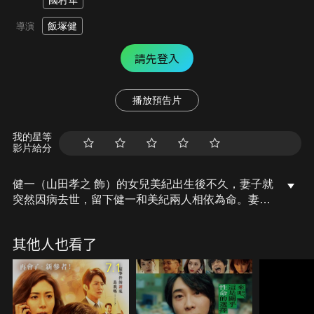
國村隼
飯塚健
導演
請先登入
播放預告片
我的星等
影片給分
健一（山田孝之 飾）的女兒美紀出生後不久，妻子就
突然因病去世，留下健一和美紀兩人相依為命。妻子
的雙親勸他再婚，並想把孫女美紀接去撫養，但是健
一還是決定以一己之力照顧女兒。從托兒所到小學畢
其他人也看了
業，時光流轉中所捕捉到的，是單親爸爸的奮鬥和女
兒成長中留下的足跡。儘管這十年間，健一的生活中
7.1
出現過願意成為美紀母親的女性，但對亡妻的思念情
感，讓健一始終無法做出決定……