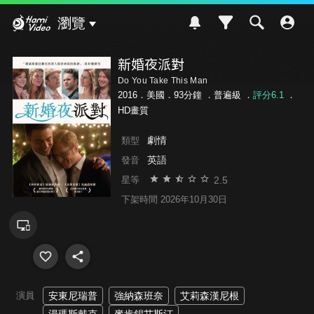
Hami Video
瀏覽
新婚夜派對
Do You Take This Man
2016．美國．93分鐘 ．
普遍級
．
評分6.1
．
HD畫質
劇情
類型
英語
發音
2.5
星等
下架時間 2026年10月30日
演員
安東尼瑞普
強納森班奈
艾莉森漢尼根