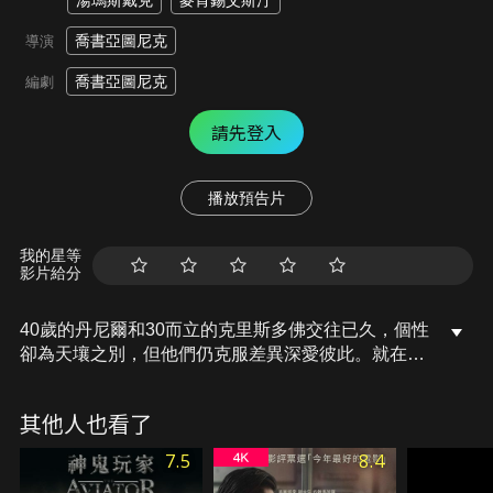
湯瑪斯戴克
麥肯錫艾斯汀
喬書亞圖尼克
導演
喬書亞圖尼克
編劇
請先登入
播放預告片
我的星等
影片給分
40歲的丹尼爾和30而立的克里斯多佛交往已久，個性
卻為天壤之別，但他們仍克服差異深愛彼此。就在他
們決定共結連理的婚禮前夕，克里斯多佛多年不見的
親朋好友一一不請自來，迫使這對準夫夫再度面對他
其他人也看了
們的歧異，雖度過充滿驚喜和壓力的一天，卻也令原
本信誓旦旦的他們，對於原本幸福快樂的未來產生疑
7.5
8.4
慮。