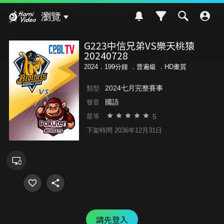
Hami Video
瀏覽
G223中信兄弟VS樂天桃猿
20240728
2024．199分鐘 ．
普遍級
．HD畫質
2024七月完整賽事
類型
國語
發音
5
星等
下架時間 2036年12月31日
請先登入