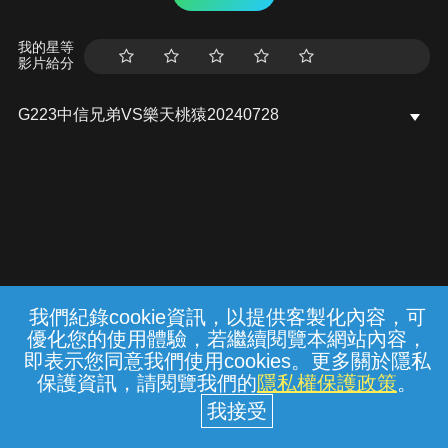
我的星等
影片給分
G223中信兄弟VS樂天桃猿20240728
我們紀錄cookie資訊，以提供客製化內容，可
{{notifyMsg}}
優化您的使用體驗，若繼續閱覽本網站內容，
常見問題
線上客服
服務條款
隱私權保護
即表示您同意我們使用cookies。更多關於隱私
保護資訊，請閱覽我們的
隱私權保護政策
。
中華電信股份有限公司個人家庭分公司
(統一編號：96979949) © 2026