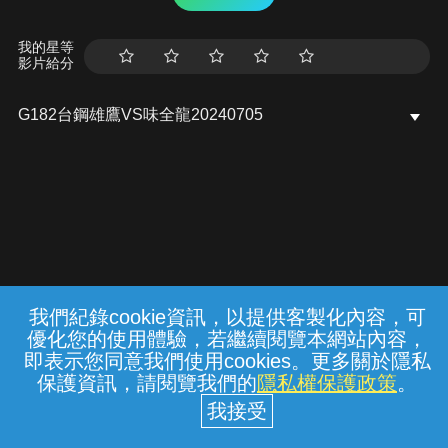
我的星等
影片給分
G182台鋼雄鷹VS味全龍20240705
我們紀錄cookie資訊，以提供客製化內容，可
{{notifyMsg}}
優化您的使用體驗，若繼續閱覽本網站內容，
常見問題
線上客服
服務條款
隱私權保護
即表示您同意我們使用cookies。更多關於隱私
保護資訊，請閱覽我們的
隱私權保護政策
。
中華電信股份有限公司個人家庭分公司
(統一編號：96979949) © 2026