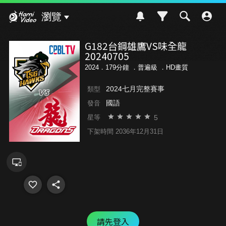
Hami Video
瀏覽
G182台鋼雄鷹VS味全龍
20240705
2024．179分鐘 ．
普遍級
．HD畫質
2024七月完整賽事
類型
國語
發音
5
星等
下架時間 2036年12月31日
請先登入