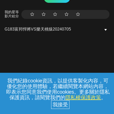
我的星等
影片給分
G183富邦悍將VS樂天桃猿20240705
我們紀錄cookie資訊，以提供客製化內容，可
{{notifyMsg}}
優化您的使用體驗，若繼續閱覽本網站內容，
常見問題
線上客服
服務條款
隱私權保護
即表示您同意我們使用cookies。更多關於隱私
保護資訊，請閱覽我們的
隱私權保護政策
。
中華電信股份有限公司個人家庭分公司
(統一編號：96979949) © 2026