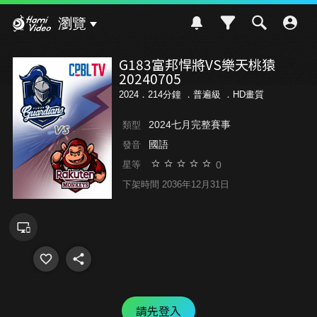
Hami Video
瀏覽
G183富邦悍將VS樂天桃猿
20240705
2024．214分鐘 ．
普遍級
．HD畫質
2024七月完整賽事
類型
國語
發音
0
星等
下架時間 2036年12月31日
請先登入