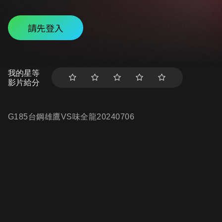
請先登入
我的星等
影片給分
G185台鋼雄鷹VS味全龍20240706