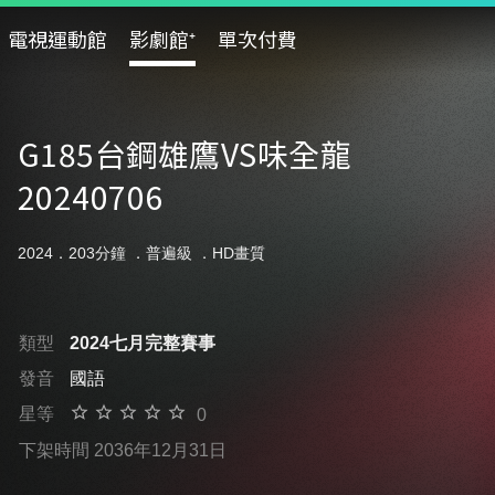
電視運動館
影劇館⁺
單次付費
G185台鋼雄鷹VS味全龍
20240706
2024．203分鐘 ．
普遍級
．HD畫質
類型
2024七月完整賽事
發音
國語
星等
0
下架時間 2036年12月31日