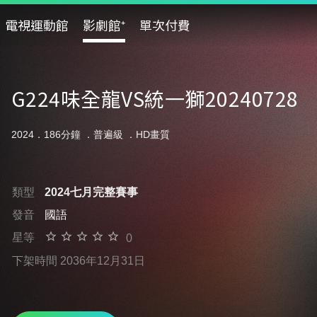
電視運動館
影劇館⁺
單次付費
G224味全龍VS統一獅20240728
2024．186分鐘 ．
普遍級
．HD畫質
類型
2024七月完整賽事
發音
國語
星等
0
下架時間 2036年12月31日