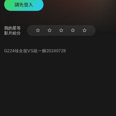
請先登入
我的星等
影片給分
G224味全龍VS統一獅20240728