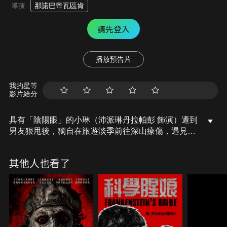
那諾巴帝瓦區肯
導演
請先登入
播放預告片
我的星等
影片給分
具有「陰陽眼」的小琳（沛派琳丹拉帕彭 飾演）遭到
男友狠甩後，獨自在旅遊淡季前往深山療傷，遇見為
求靈感的鬼片編劇小普（馬力歐莫瑞爾 飾演）後，經
歷一連串怪力亂神的爆笑冒險！原先不對盤的兩人，
其他人也看了
也因荒誕而充滿驚喜的旅程讓彼此人生的「淡季」，
重拾歡笑與浪漫！