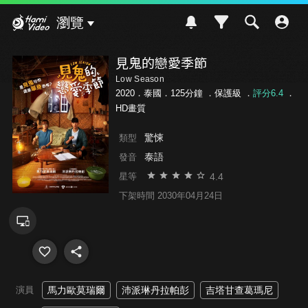
Hami Video
瀏覽
見鬼的戀愛季節
Low Season
2020．泰國．125分鐘 ．
保護級
．
評分6.4
．
HD畫質
驚悚
類型
泰語
發音
4.4
星等
下架時間 2030年04月24日
演員
馬力歐莫瑞爾
沛派琳丹拉帕彭
吉塔甘查葛瑪尼