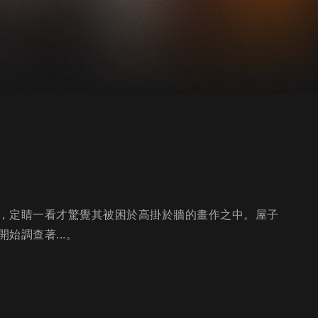
，定睛一看才驚覺其被困於高掛於牆的畫作之中。屋子
始調查著...。