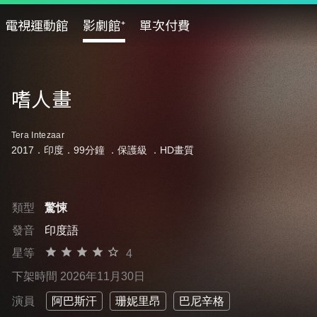
電視運動館
影劇館⁺
單次付費
嗜人畫
Tera Intezaar
2017．印度．99分鐘 ．
保護級
．HD畫質
類型
驚悚
發音
印度語
星等
4
下架時間 2026年11月30日
演員
阿巴斯汗
珊妮里昂
巴尼辛格