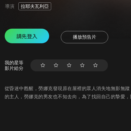
導演
拉耶夫瓦利亞
請先登入
播放預告片
我的星等
影片給分
從昏迷中甦醒，勞娜克發現原在屋裡的眾人消失地無影無蹤
的主人，勞娜克的男友也不知去向，為了找回自己的摯愛，開