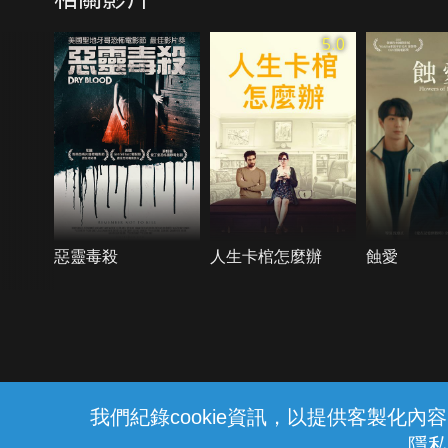
5.0
惡靈毒殺
人生卡棺怎麼辦
蝕愛
{{notifyMsg}}
我們紀錄cookie資訊，以提供客製化
隱私