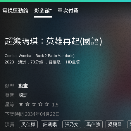
電視運動館
影劇館⁺
單次付費
超熊瑪琪：英雄再起(國語)
Combat Wombat - Back 2 Back(Mandarin)
2023．澳洲．79分鐘 ．
普遍級
．HD畫質
類型
動畫
發音
國語
星等
1.5
下架時間 2034年04月22日
演員
吳佳樺
鈕凱暘
張乃文
馬伯強
梁興昌