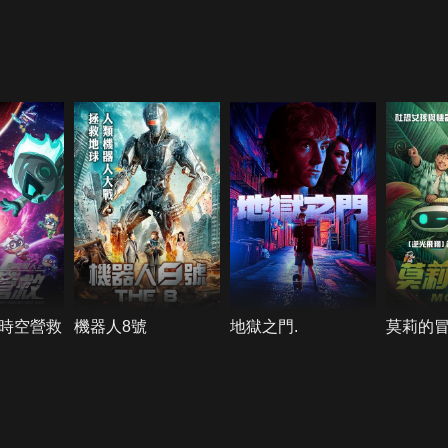
時空營救
機器人8號
地獄之門.
莫莉的