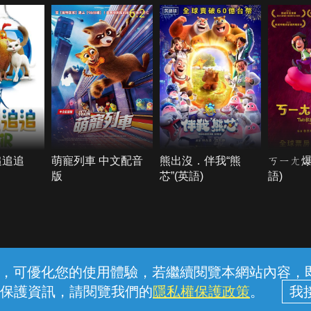
6.2
追追追
萌寵列車 中文配音
熊出沒．伴我“熊
ㄎㄧㄤ爆
版
芯”(英語)
語)
常見問題
線上客服
服務條款
隱私權保護
內容，可優化您的使用體驗，若繼續閱覽本網站內容，即表
保護資訊，請閱覽我們的
隱私權保護政策
。
中華電信股份有限公司個人家庭分公司 (統一編號：96979949) © 2026