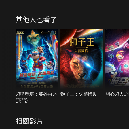
其他人也看了
超熊瑪琪：英雄再起
獅子王：失落國度
開心超人之
(英語)
相關影片