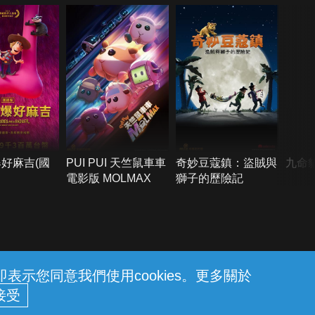
好麻吉(國
PUI PUI 天竺鼠車車
奇妙豆蔻鎮：盜賊與
九命
電影版 MOLMAX
獅子的歷險記
示您同意我們使用cookies。更多關於