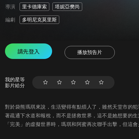
導演
里卡德庫索
塔妮亞樊尚
編劇
多明尼克莫里斯
請先登入
播放預告片
我的星等
影片給分
對於袋熊瑪琪來說，生活變得有點煩人了，雖然天堂市的犯
著疏通下水道和報稅，而不是拯救世界，這不是她想要的生
「完美」的虛擬世界時，瑪琪和阿蜜再次聯手出擊，但這會