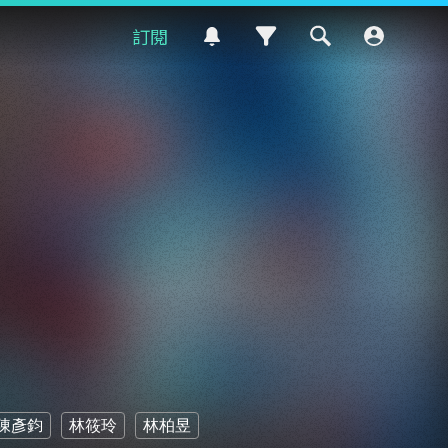
訂閱
陳彥鈞
林筱玲
林柏昱