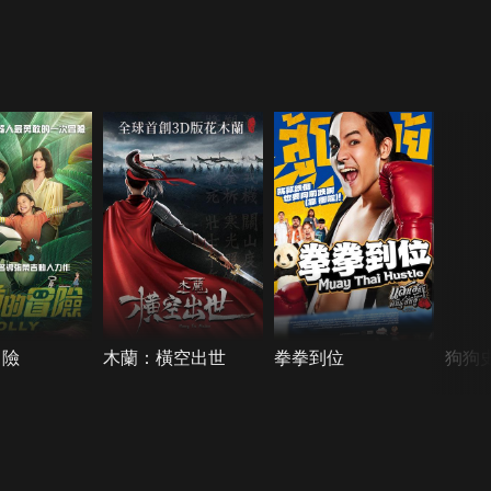
冒險
木蘭：橫空出世
拳拳到位
狗狗