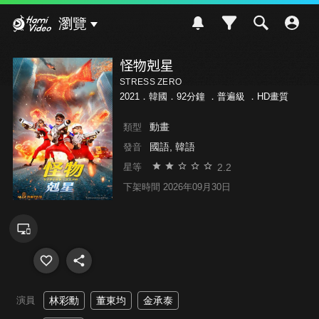
Hami Video
瀏覽
怪物剋星
STRESS ZERO
2021．韓國．92分鐘 ．
普遍級
．HD畫質
動畫
類型
國語, 韓語
發音
2.2
星等
下架時間 2026年09月30日
演員
林彩勳
董東均
金承泰