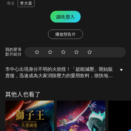
李大喜
導演
請先登入
播放預告片
我的星等
影片給分
市中心出現身分不明的火焰怪！「超能減壓」開始販
賣後，迅速成為大家消除壓力的愛用飲料，很快地進
階成為每天一定要來一杯的必喝飲料。有一天，市中
心突然出現火焰怪，並破壞所有它接觸到的東西，但
其他人也看了
卻連水都無法制伏它。就在那一天，阿石因為火焰怪
而失去了他的工作，人們也開始活在恐懼之中，不知
火焰怪會何時、何地再次出現。「超能零壓特攻隊」
對抗火焰怪！阿石、鴕鳥和高博士三人是從認識開始
就形影不離的好朋友，這天他們為了高博士發明的新
款消除壓力的飲料「超能零壓」而在他的餐車見面。