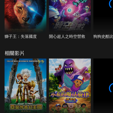
然而此時他們被一直小小火焰怪給攻擊，在關鍵時
刻，阿石突然靈機一動，對著這隻怪物噴灑「超能零
壓」，發現這飲料有助於消除火焰怪！阿石說服其他
兩人一起組成特攻隊，三人穿上制服、戴上護目鏡，
為這都市撲滅一隻又一隻的火焰怪。
獅子王：失落國度
開心超人之時空營救
狗狗史酷
相關影片
5.5