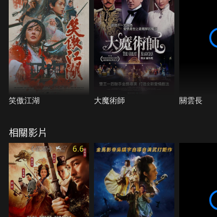
笑傲江湖
大魔術師
關雲長
相關影片
6.6