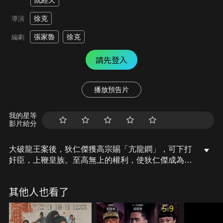
阮經天
徐克
導演
張家魯
徐克
編劇
請先登入
播放預告片
我的星等
影片給分
大破龍王案後，狄仁傑獲高宗賜「亢龍鐧」，可下打
奸臣，上鞭皇族。至高無上的權利，使狄仁傑成為武
則天的眼中釘，她命尉遲真金集結「異人組」奪鐧。
於此同時，洛陽突現頭戴蚩尤鬼面的神秘組織四處行
其他人也看了
兇；皇城大殿金龍復活，連殺數人。面對種種異象，
狄仁傑將如何揭開神祕案件的真相、攻破武后的心懷
5.9
不軌…