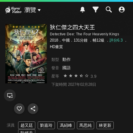
Hami Video
瀏覽
狄仁傑之四大天王
Detective Dee: The Four Heavenly Kings
2018．中國．131分鐘 ．
輔12級
．
評分6.3
．
HD畫質
動作
類型
國語
發音
3.9
星等
下架時間 2027年02月28日
演員
趙又廷
劉嘉玲
馮紹峰
馬思純
林更新