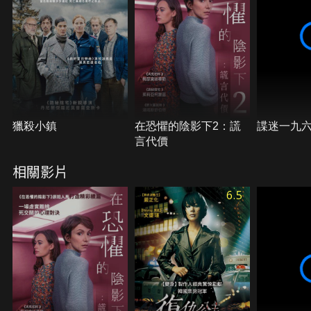
獵殺小鎮
在恐懼的陰影下2：謊
諜迷一九
言代價
相關影片
6.5