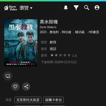
Hami Video
瀏覽
黑水殺機
Dark Waters
2023．奧地利．89分鐘 ．
輔15級
．HD畫質
劇情
類型
德語
發音
1.6
星等
下架時間 2026年12月31日
演員
克里斯托夫路瑟
薩爾卡韋伯