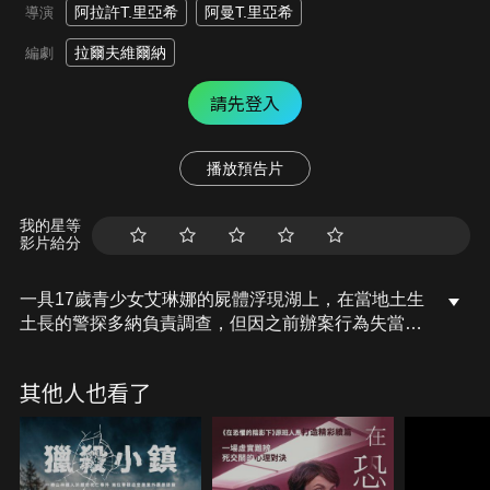
阿拉許T.里亞希
阿曼T.里亞希
導演
拉爾夫維爾納
編劇
請先登入
播放預告片
我的星等
影片給分
一具17歲青少女艾琳娜的屍體浮現湖上，在當地土生
土長的警探多納負責調查，但因之前辦案行為失當，
而被獲派一名年輕搭檔「盯住他」。然而多納馬上就
發現這起命案與他息息相關，他不僅要回顧自己的往
其他人也看了
事，更得發掘自己家園的黑暗歷史，也對搭檔有所保
留，真相即將浮出深不可測的黑色水面。