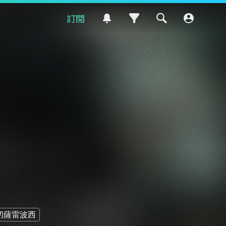
訂閱
切薩雷波西