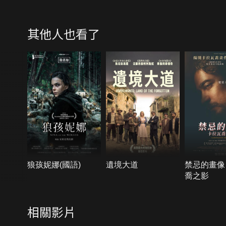
其他人也看了
狼孩妮娜(國語)
遺境大道
禁忌的畫像
喬之影
相關影片