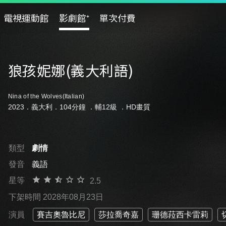
電視運動館
影劇館⁺
單次付費
狼孩妮娜(義大利語)
Nina of the Wolves(Italian)
2023．義大利．104分鐘 ．
輔12級
．HD畫質
類型
劇情
發音
義語
星等
2.5
下架時間 2028年08月23日
演員
賽吉奧魯比尼
莎拉喬奇嘉
珊德菈西卡雷莉