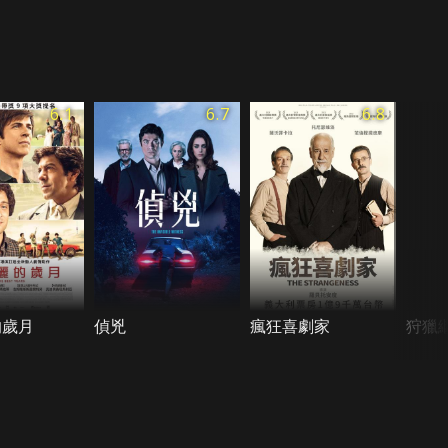
6.1
6.7
6.8
的歲月
偵兇
瘋狂喜劇家
狩獵