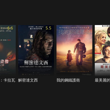
6.6
5.5
：卡拉瓦
解密達文西
我的鋼鐵護衛
最美麗