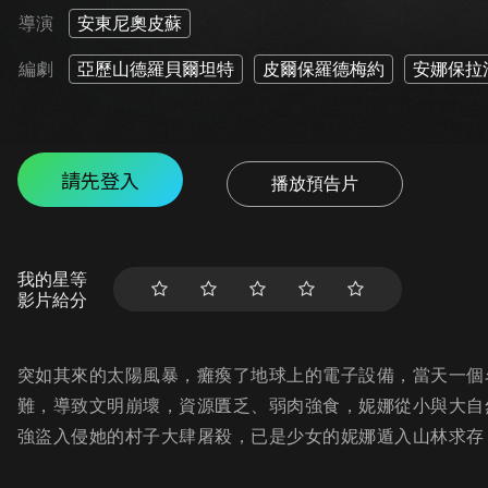
導演
安東尼奧皮蘇
編劇
亞歷山德羅貝爾坦特
皮爾保羅德梅約
安娜保拉
請先登入
播放預告片
我的星等
影片給分
突如其來的太陽風暴，癱瘓了地球上的電子設備，當天一個
難，導致文明崩壞，資源匱乏、弱肉強食，妮娜從小與大自
強盜入侵她的村子大肆屠殺，已是少女的妮娜遁入山林求存