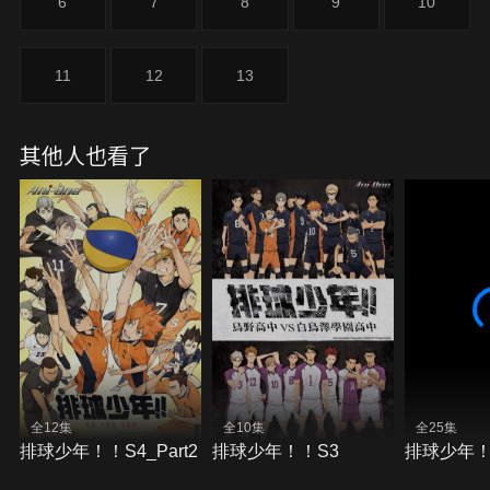
6
7
8
9
10
11
12
13
其他人也看了
全12集
全10集
全25集
排球少年！！S4_Part2
排球少年！！S3
排球少年！