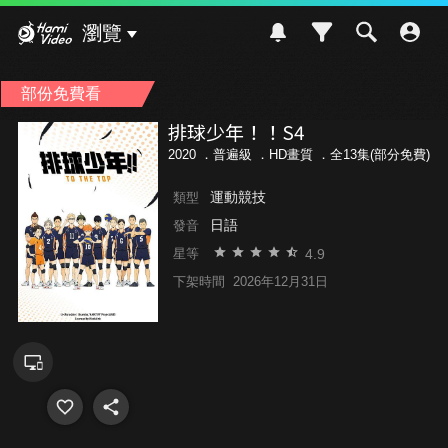
Hami Video
瀏覽
部份免費看
排球少年！！S4
2020 ．
普遍級
．HD畫質 ．全13集(部分免費)
運動競技
類型
日語
發音
4.9
星等
下架時間
2026年12月31日