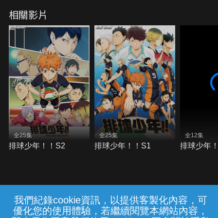
相關影片
全25集
全25集
全12集
排球少年！！S2
排球少年！！S1
排球少年！！
我們紀錄cookie資訊，以提供客製化內容，可
{{notifyMsg}}
優化您的使用體驗，若繼續閱覽本網站內容，
常見問題
線上客服
服務條款
隱私權保護