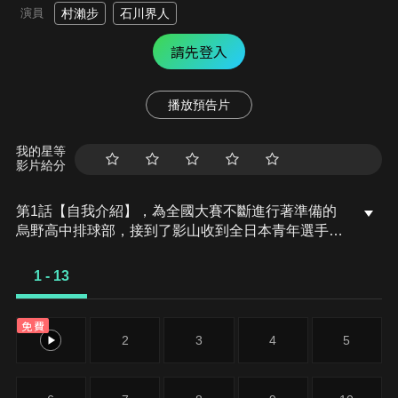
演員
村瀨步
石川界人
請先登入
播放預告片
我的星等
影片給分
第1話【自我介紹】，為全國大賽不斷進行著準備的
烏野高中排球部，接到了影山收到全日本青年選手強
化合宿召集的消息。同時，月島也收到了宮城縣1年
級生選拔強化合宿的召集。沒有被選為合宿成員的日
1 - 13
向，擅自跑去參加了宮城縣1年級生選拔強化合宿，
但是……！？
免費
1
2
3
4
5