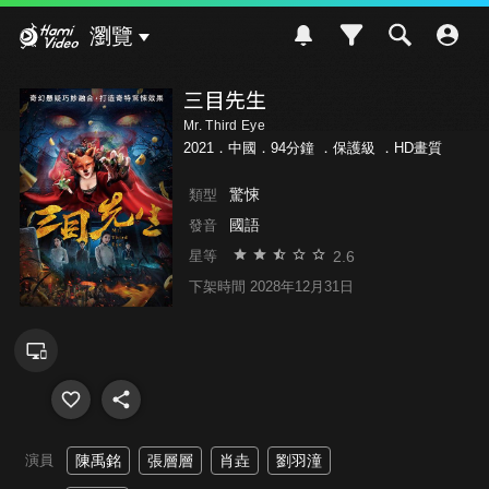
Hami Video
瀏覽
三目先生
Mr. Third Eye
2021．中國．94分鐘 ．
保護級
．HD畫質
驚悚
類型
國語
發音
2.6
星等
下架時間 2028年12月31日
演員
陳禹銘
張層層
肖垚
劉羽潼