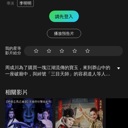
李明明
導演
請先登入
播放預告片
我的星等
影片給分
周成川為了購買一塊江湖流傳的寶玉，來到莽山中的
一座破廟中，與綽號「三目天師」的容易道人等人交
易，風塵女子朱玲玲則作為中間人作陪。不料卻碰上
大雨，眾人被困在廟中之時，容易道人說起一段關於
相關影片
張督軍死亡的故事…