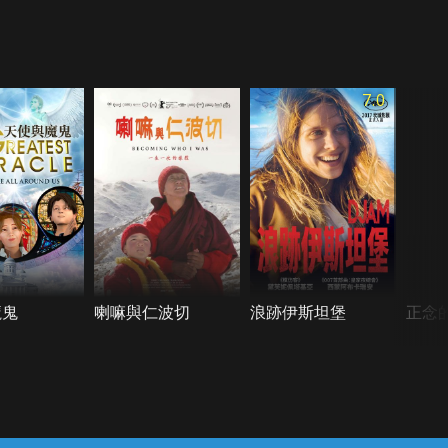
7.0
魔鬼
喇嘛與仁波切
浪跡伊斯坦堡
正念