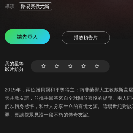
導演
路易賽侯尤斯
請先登入
播放預告片
我的星等
影片給分
2015年，兩位諾貝爾和平獎得主：南非榮譽大主教戴斯蒙
天共敘友誼，並攜手回答來自全球關於喜悅的提問。兩人同
們以切身感悟，和世人分享生命的喜悅之源。這場世紀對談
弄，更讓觀眾見證一段不朽的傳奇友誼。