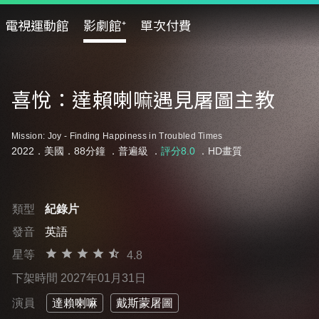
電視運動館
影劇館⁺
單次付費
喜悅：達賴喇嘛遇見屠圖主教
Mission: Joy - Finding Happiness in Troubled Times
2022．美國．88分鐘 ．
普遍級
．
評分8.0
．HD畫質
類型
紀錄片
發音
英語
星等
4.8
下架時間 2027年01月31日
演員
達賴喇嘛
戴斯蒙屠圖