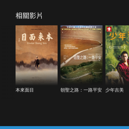
相關影片
本來面目
朝聖之路：一路平安
少年吉美
{{notifyMsg}}