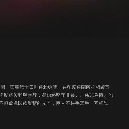
屠圖、西藏第十四世達賴喇嘛，在印度達蘭薩拉相聚五
樣歷經苦難與暴行，卻始終堅守非暴力、慈悲為懷。他
不但處處閃耀智慧的光芒，兩人不時手牽手、互相逗