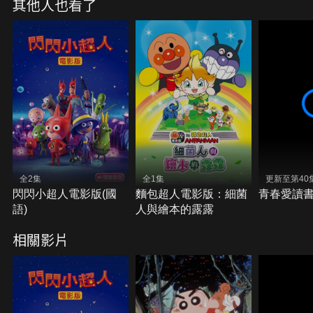
其他人也看了
全2集
全1集
更新至第40
閃閃小超人電影版(國
麵包超人電影版：細菌
青春愛讀
語)
人與繪本的露露
相關影片