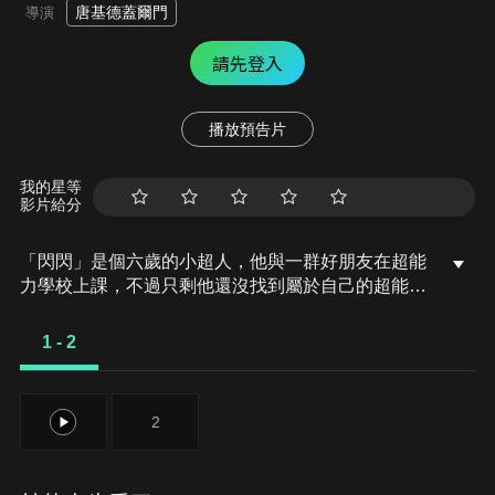
唐基德蓋爾門
導演
請先登入
播放預告片
我的星等
影片給分
「閃閃」是個六歲的小超人，他與一群好朋友在超能
力學校上課，不過只剩他還沒找到屬於自己的超能
力…。在這個宇宙中，有一個邪惡的馬斯星球。馬斯
國王密謀一個計劃，打算讓所有的小孩從此失去笑
1 - 2
容。某天，超能力學校突然出現小女孩梅格，閃閃和
她變成了好搭檔。閃閃與梅格要如何攜手打倒馬斯國
王、保護宇宙呢？
1
2