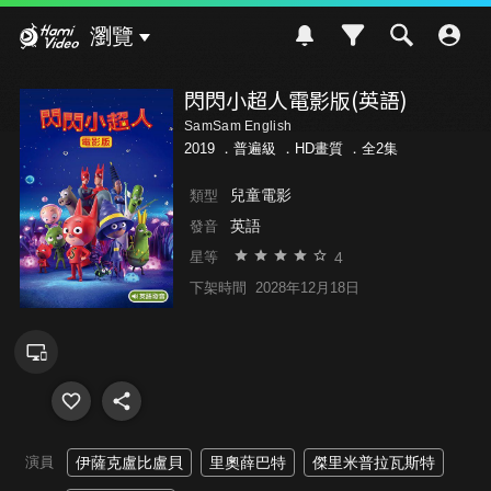
Hami Video
瀏覽
閃閃小超人電影版(英語)
SamSam English
2019 ．
普遍級
．HD畫質 ．全2集
兒童電影
類型
英語
發音
4
星等
下架時間
2028年12月18日
演員
伊薩克盧比盧貝
里奧薛巴特
傑里米普拉瓦斯特