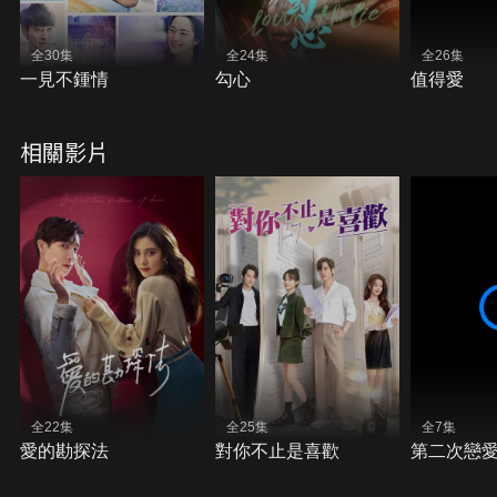
全30集
全24集
全26集
一見不鍾情
勾心
值得愛
相關影片
全22集
全25集
全7集
愛的勘探法
對你不止是喜歡
第二次戀