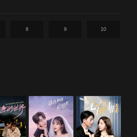
8
9
10