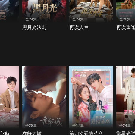
全24集
全24集
全20集
黑月光法則
再次人生
再次重
全28集
全17集
全24集
心動
亦舞之城
第四次愛情革命
當星光