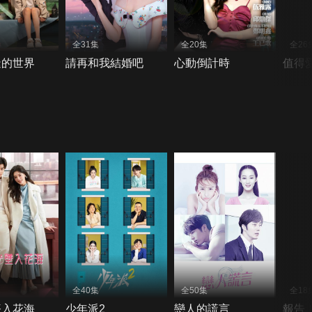
全31集
全20集
全26
逢的世界
請再和我結婚吧
心動倒計時
值得
全40集
全50集
全18
墜入花海
少年派2
戀人的謊言
報告