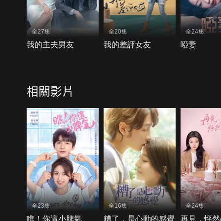
全27集
全20集
全24集
我的主夫男友
我的差評女友
啞妻
相關影片
全23集
全16集
全24集
瞧！你這小脾氣
糟了，是心動的感覺
再見，怦然