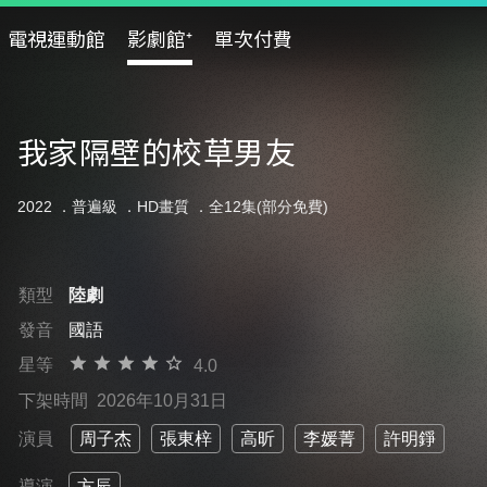
電視運動館
影劇館⁺
單次付費
我家隔壁的校草男友
2022 ．
普遍級
．HD畫質 ．全12集(部分免費)
類型
陸劇
發音
國語
星等
4.0
下架時間
2026年10月31日
演員
周子杰
張東梓
高昕
李媛菁
許明錚
導演
方辰