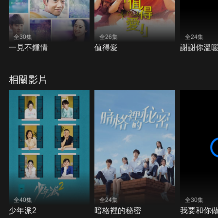
全30集
全26集
全24集
一見不鍾情
值得愛
謝謝你溫
相關影片
全40集
全24集
全30集
少年派2
暗格裡的秘密
我要和你