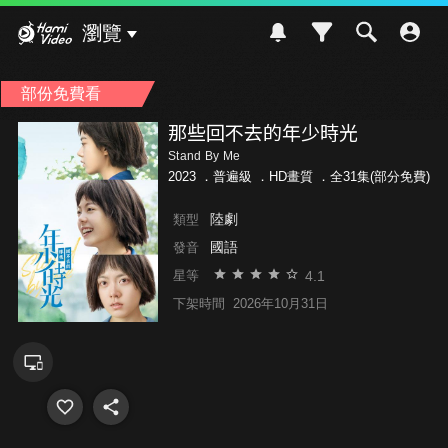
Hami Video
瀏覽
部份免費看
那些回不去的年少時光
Stand By Me
2023 ．
普遍級
．HD畫質 ．全31集(部分免費)
陸劇
類型
國語
發音
4.1
星等
下架時間
2026年10月31日