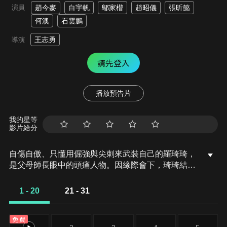
演員
趙今麥
白宇帆
鄔家楷
趙昭儀
張昕懿
何澳
石雲鵬
王志勇
導演
請先登入
播放預告片
我的星等
影片給分
自傷自傲、只懂用倔強與尖刺來武裝自己的羅琦琦，
是父母師長眼中的頭痛人物。因緣際會下，琦琦結識
了如兄長般對她呵護備至的小波，陪她度過無數喜怒
哀樂，走出痛失至親的陰霾。而同班的不良少年－張
1 - 20
21 - 31
駿，卻是烙印在琦琦心頭上的人…那些回不去的年少
時光，成為他們心底永遠的痛，卻又是心底最珍藏的
免費
時光。